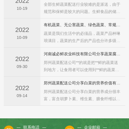
2022
全部生鲜蔬菜配送行业较难的是派送，由于
10-19
规范和保鲜是较大的问题。生鲜食品的储存
时间较短，要是没有让产品们维持在..好是
有机蔬菜、无公害蔬菜、绿色蔬菜、常规蔬菜有什么区别？
情况，就没有意义了。
2022
蔬菜是我们生活中的必须品，蔬菜产品种琳
10-09
琅满目，蔬菜的生产后的产品也分许多级
别，我们常说的有机蔬菜、无公害蔬菜、绿
河南诚必鲜农业科技有限公司分享蔬菜腐烂之后危害巨大，请勿食用
色蔬菜、常规蔬菜有什么区别，大家了解多
2022
少?
郑州蔬菜配送公司**的就是把**鲜的蔬菜送
09-30
到地方，让食用者可以使用到**鲜的蔬菜。
但是您知道一些蔬菜腐烂之后的危害巨大，
郑州蔬菜配送公司分享白菜的营养价值有哪些
这些蔬菜看起来只是有轻微的腐烂，但是这
2022
些腐烂都是因为一些细菌引起的
郑州蔬菜配送公司分享白菜的营养成分很丰
09-14
富，富含胡萝卜素、维生素、膳食纤维以及
蛋白质、脂肪和钙、磷、铁等。
联系电话
企业邮箱