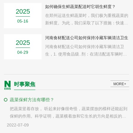
卜‌，这类萝卜通常水分充足、口感脆嫩，不易
如何确保生鲜蔬菜配送时它胡生鲜度？
2025
出现糠心。以下是具体挑选方法：‌‌
在郑州运送生鲜蔬菜时，我们极为重视蔬菜的
05-16
新鲜度。为此，我们采取了以下措施：快速配
送：我们拥有高 效的物流系统，..生鲜蔬菜能
够快速、准确地送达客户手中。在运输过程
河南食材配送公司如何保持冷藏车辆清洁卫生
2025
中，我们尽量缩短时间，减少青菜在运输中的
河南食材配送公司如何保持冷藏车辆清洁卫
04-29
时间成本。
生，1. 使用食品级..剂：在清洁配送车辆时，
使用食品级..剂可以..车辆内外的卫生。食品
级..剂不会对食物产生任何有害影响，可以放
心使用。
时事聚焦
MORE+
蔬菜保鲜方法有哪些？
把蔬菜竖着存放， 听起来好像很奇怪，蔬菜摆放的模样还能起到
保鲜的作用。科学证明，蔬菜横着放和它生长的方向是相反的，
竖着放却和生长的方向一致，竖着放的蔬菜就要比横着放的要能
2022-07-09
保鲜些。