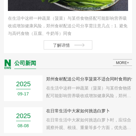
在生活中这样一种蔬菜（菠菜）与某些食物搭配可能影响营养吸
收或增加健康风险，郑州食材配送公司分享需注意几点：1. 避免
与高钙食物（豆腐、牛奶等）同食
了解详情
公司新闻
MORE+
郑州食材配送公司分享菠菜不适合同时食用的食
2025
在生活中这样一种蔬菜（菠菜）与某些食物搭
09-17
配可能影响营养吸收或增加健康风险，郑州食
材配送公司分享需注意几点：1. 避免与高钙食
物（豆腐、牛奶等）同食
在日常生活中大家如何挑选白萝卜
2025
在日常生活中大家如何挑选白萝卜时，应综合
08-08
观察外观、根须、重量等多个方面，‌优先选择
大小适中、表皮光滑、根须少且手感沉的萝