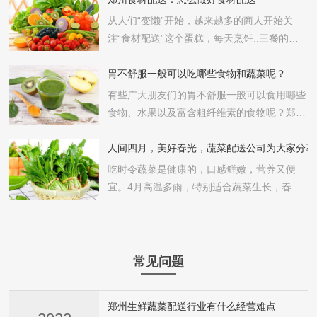
从人们“变懒”开始，越来越多的商人开始关
注“食材配送”这个蛋糕，每天烹饪..三餐的新
鲜食材都会根据食谱自动配送到你家。越来越
多的食堂和餐馆选择食材配送公司来送菜，如
胃不舒服一般可以吃哪些食物和蔬菜呢？
何做好食材配送？郑州食材配送告诉你。
有些广大朋友们的胃不舒服一般可以食用哪些
食物、水果以及富含粗纤维素的食物呢？郑州
食材配送公司提现朋友们，如果胃部不适症状
没有..，需要尽快进行检查，查明其原因，具
人间四月，美好春光，蔬菜配送公司为大家分享
体情况如下：
吃时令蔬菜是健康的，口感鲜嫩，营养又便
宜。4月高温多雨，特别适合蔬菜生长，春季
饮食讲究清淡，蔬菜含维生素和微量元素，所
以春季一定要多吃蔬菜，蔬菜配送公司告诉代
价四月到底有哪些时令蔬菜呢？
常见问题
郑州生鲜蔬菜配送行业有什么经营难点