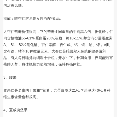
的甜香风味。
提醒：吃杏仁容易饱女性**的**食品。
大杏仁营养价值很高，它的营养比同重量的牛肉高六倍。据化验，仁
内含植物油55-61%,蛋白蛋28%,淀粉、糖10-11%,并含有少量维生素
A、 B1、B2和消化酶、杏仁素酶、杏仁成、钙、镁、钠、钾，同时
含有铁、钴等18种微量元素。大杏仁是维吾尔人传统的健身滋补
品，有人每日睡觉前细嚼十余粒，开水冲下，长期食用，夜间能通宵
熟睡无梦，身体抵抗力显着增强，保持身强体壮。
3、腰果
腰果仁是名贵的干果和**菜肴，含蛋白质达21%,含油率达40%,各种
维生素含量也都很高。
4、夏威夷坚果