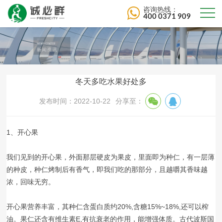
咨询热线：
400 0371 909
冬天多吃水果好处多
发布时间：2022-10-22
分享至：
1、开心果
我们见到的开心果，外面那层硬皮为果皮，里面即为种仁，有一层薄
的种皮，种仁烤制后有香气，即我们吃的那部分，且越嚼其香味越
浓，回味无穷。
开心果营养丰富，其种仁含蛋白质约20%,含糖15%~18%,还可以榨
油。果仁还含有维生素E,有抗衰老的作用，能增强体质。古代波斯国