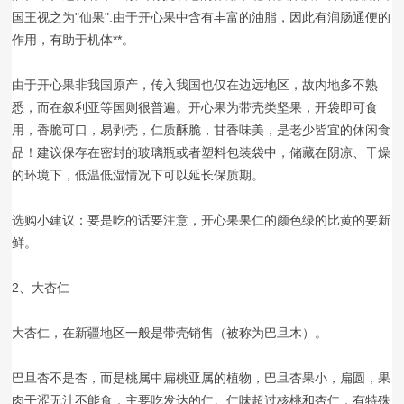
国王视之为"仙果".由于开心果中含有丰富的油脂，因此有润肠通便的
作用，有助于机体**。
由于开心果非我国原产，传入我国也仅在边远地区，故内地多不熟
悉，而在叙利亚等国则很普遍。开心果为带壳类坚果，开袋即可食
用，香脆可口，易剥壳，仁质酥脆，甘香味美，是老少皆宜的休闲食
品！建议保存在密封的玻璃瓶或者塑料包装袋中，储藏在阴凉、干燥
的环境下，低温低湿情况下可以延长保质期。
选购小建议：要是吃的话要注意，开心果果仁的颜色绿的比黄的要新
鲜。
2、大杏仁
大杏仁，在新疆地区一般是带壳销售（被称为巴旦木）。
巴旦杏不是杏，而是桃属中扁桃亚属的植物，巴旦杏果小，扁圆，果
肉干涩无汁不能食，主要吃发达的仁。仁味超过核桃和杏仁，有特殊