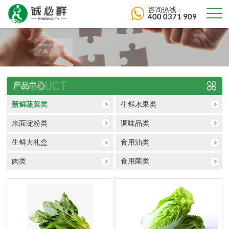
咨询热线：
400 0371 909
PRODUCT
产品中心
新鲜蔬菜类
生鲜水果类
米面淀粉类
调味品类
生鲜大礼盒
食用油类
肉类
食用菌类