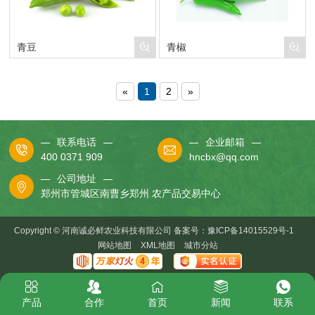
青豆
青椒
«
1
2
»
联系电话
企业邮箱
400 0371 909
hncbx@qq.com
公司地址
郑州市管城区南曹乡郑州 农产品交易中心
Copyright © 河南诚必鲜农业科技有限公司 备案号：
豫ICP备14015529号-1
网站地图
XML地图
城市分站
产品
合作
首页
新闻
联系