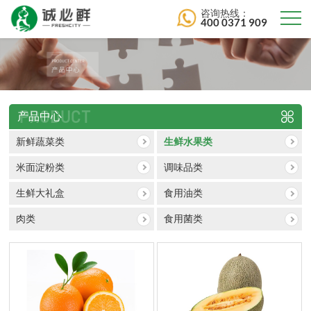
咨询热线：
400 0371 909
PRODUCT
产品中心
新鲜蔬菜类
生鲜水果类
米面淀粉类
调味品类
生鲜大礼盒
食用油类
肉类
食用菌类