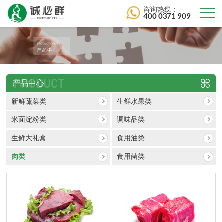
咨询热线：
400 0371 909
PRODUCT
产品中心
新鲜蔬菜类
生鲜水果类
米面淀粉类
调味品类
生鲜大礼盒
食用油类
肉类
食用菌类