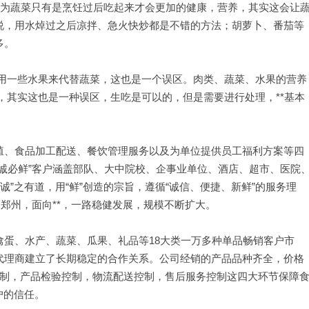
人认为蔬菜只有是烹饪过后吃起来才会更加的健康，营养，其实这会让
说，用水焯过之后凉拌、急火快炒都是不错的方法；胡萝卜、番茄等
多。
使用一些水果来代替蔬菜，这也是一个误区。肉类、蔬菜、水果的营养
，其实这也是一种误区，生吃是可以的，但是需要进行处理，**基本
殖、食品加工配送、餐饮管理服务以及为单位提供员工福利方案等四
诚必鲜”客户涵盖部队、大中院校、企事业单位、酒店、超市、医院
诚”之有道，用“鲜”创造的宗旨，遵循“诚信、便捷、新鲜”的服务理
足郑州，面向**，一路稳健发展，规模不断扩大。
蛋、水产、蔬菜、瓜果、礼品等18大类一万多种单品畅销客户市
代理商建立了长期稳定的合作关系。公司经销的产品品种齐全，价格
控制，产品检验控制，物流配送控制，售后服务控制这四大环节保障
户的信任。