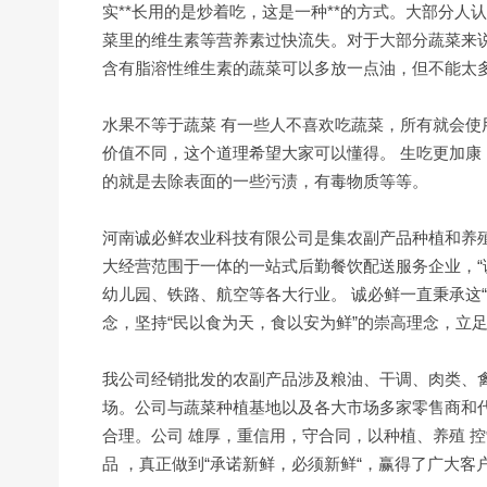
实**长用的是炒着吃，这是一种**的方式。大部分
菜里的维生素等营养素过快流失。对于大部分蔬菜来
含有脂溶性维生素的蔬菜可以多放一点油，但不能太
水果不等于蔬菜 有一些人不喜欢吃蔬菜，所有就会
价值不同，这个道理希望大家可以懂得。 生吃更加康
的就是去除表面的一些污渍，有毒物质等等。
河南诚必鲜农业科技有限公司是集农副产品种植和养
大经营范围于一体的一站式后勤餐饮配送服务企业，“
幼儿园、铁路、航空等各大行业。 诚必鲜一直秉承这“
念，坚持“民以食为天，食以安为鲜”的崇高理念，立
我公司经销批发的农副产品涉及粮油、干调、肉类、禽
场。公司与蔬菜种植基地以及各大市场多家零售商和
合理。公司 雄厚，重信用，守合同，以种植、养殖 
品 ，真正做到“承诺新鲜，必须新鲜“，赢得了广大客