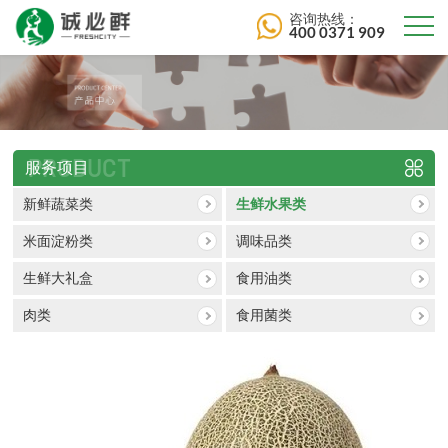
咨询热线：
400 0371 909
PRODUCT
服务项目
新鲜蔬菜类
生鲜水果类
米面淀粉类
调味品类
生鲜大礼盒
食用油类
肉类
食用菌类