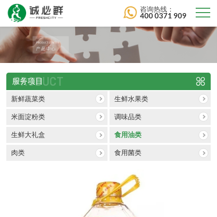
咨询热线：
400 0371 909
PRODUCT
服务项目
新鲜蔬菜类
生鲜水果类
米面淀粉类
调味品类
生鲜大礼盒
食用油类
肉类
食用菌类