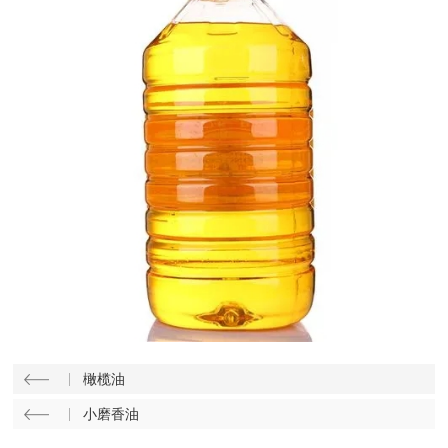
橄榄油
小磨香油